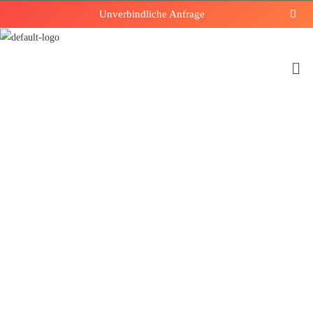
Unverbindliche Anfrage
Boden­
platten
Gemeinsam sind wir stark und
gehen einen Weg.