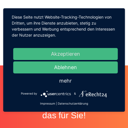
6. Außenanlage
Diese Seite nutzt Website-Tracking-Technologien von
Dritten, um ihre Dienste anzubieten, stetig zu
7. Medienanschlüsse
verbessern und Werbung entsprechend den Interessen
der Nutzer anzuzeigen.
Akzeptieren
Ablehnen
mehr
Von A wie Asphaltieren bis Z
Powered by
&
wie Zaunbau.
Wir stemmen
Impressum
|
Datenschutzerklärung
das für Sie!