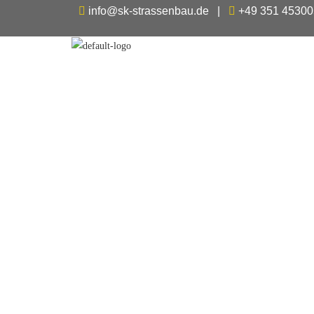
info@sk-strassenbau.de
|
+49 351 45300