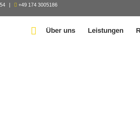
54
|
+49 174 3005186
Über uns
Leistungen
R